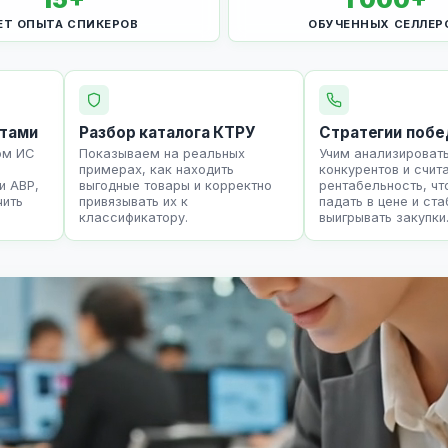
ЕТ ОПЫТА СПИКЕРОВ
ОБУЧЕННЫХ СЕЛЛЕР
нтами
Разбор каталога КТРУ
Стратегии побе
ом ИС
Показываем на реальных
Учим анализироват
примерах, как находить
конкурентов и счит
и АВР,
выгодные товары и корректно
рентабельность, чт
чить
привязывать их к
падать в цене и ст
классификатору.
выигрывать закупки