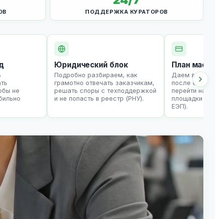
ОВ
ПОДДЕРЖКА КУРАТОРОВ
д
Юридический блок
План масшт
ь
Подробно разбираем, как
Даем вектор р
ать
грамотно отвечать заказчикам,
после освоени
обы не
решать споры с техподдержкой
перейти на кр
абильно
и не попасть в реестр (РНУ).
площадки Каза
.
ЕЭП).