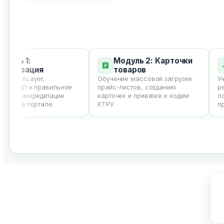
уль 1:
Модуль 2: Карточки
истрация
товаров
 NCALayer,
Обучение массовой загрузке
Учим
е ЭЦП и правильное
прайс-листов, созданию
рент
ие аккредитации
карточек и привязке к кодам
логи
а на портале.
КТРУ.
прох