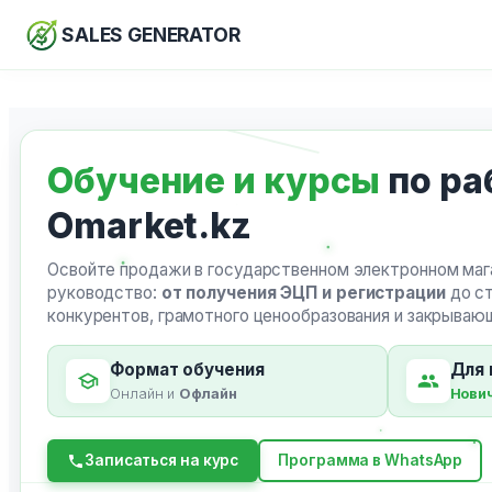
SALES GENERATOR
Перейти
к
содержимому
Обучение и курсы
по ра
Omarket.kz
Освойте продажи в государственном электронном мага
руководство:
от получения ЭЦП и регистрации
до ст
конкурентов, грамотного ценообразования и закрыва
Формат обучения
Для 
Онлайн и
Офлайн
Нови
Записаться на курс
Программа в WhatsApp