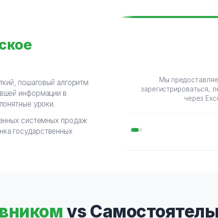
ское
Мы предоставляе
ткий, пошаговый алгоритм
зарегистрироваться, л
евшей информации в
через Exc
понятные уроки.
ренных системных продаж
нка государственных
авником
vs Самостоятель