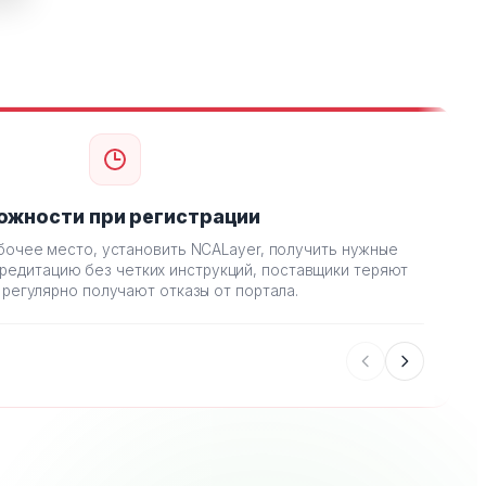
ожности при регистрации
бочее место, установить NCALayer, получить нужные
Г
кредитацию без четких инструкций, поставщики теряют
м
 регулярно получают отказы от портала.
до