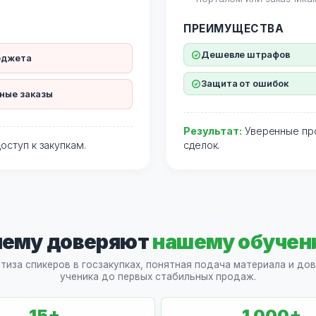
ПРЕИМУЩЕСТВА
Дешевле штрафов
юджета
Защита от ошибок
ные заказы
Результат:
Уверенные про
оступ к закупкам.
сделок.
чему доверяют
нашему обучен
тиза спикеров в госзакупках, понятная подача материала и д
ученика до первых стабильных продаж.
15
+
1 000
+