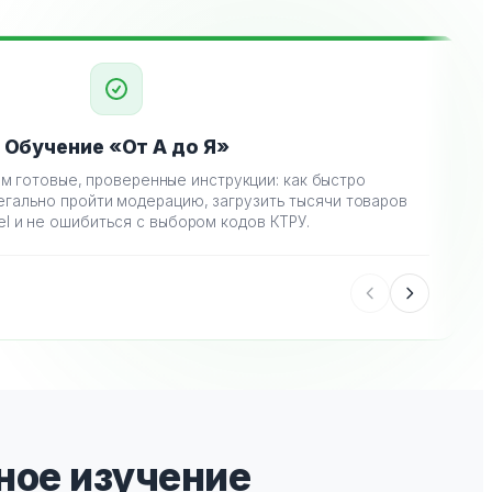
Обучение «От А до Я»
м готовые, проверенные инструкции: как быстро
Вы
егально пройти модерацию, загрузить тысячи товаров
кабине
el и не ошибиться с выбором кодов КТРУ.
ное изучение