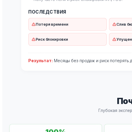
ПОСЛЕДСТВИЯ
Потеря времени
Слив б
Риск блокировки
Упущен
Результат:
Месяцы без продаж и риск потерять д
По
Глубокая экспер
100
%