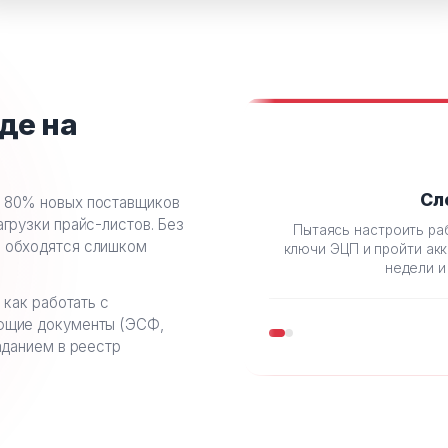
де на
Сл
о 80% новых поставщиков
грузки прайс-листов. Без
Пытаясь настроить ра
о обходятся слишком
ключи ЭЦП и пройти ак
недели и
 как работать с
ающие документы (ЭСФ,
аданием в реестр