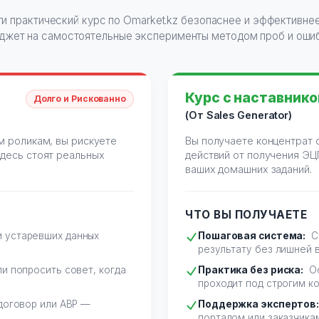
и практический курс по Omarket.kz безопаснее и эффективнее
джет на самостоятельные эксперименты методом проб и ошиб
Курс с наставник
Долго и Рискованно
(От Sales Generator)
м роликам, вы рискуете
Вы получаете концентрат 
здесь стоят реальных
действий от получения ЭЦ
ваших домашних заданий.
ЧТО ВЫ ПОЛУЧАЕТЕ
 устаревших данных
Пошаговая система:
С
результату без лишней 
и попросить совет, когда
Практика без риска:
Оф
проходит под строгим к
договор или АВР —
Поддержка экспертов:
порталом или заказчикам