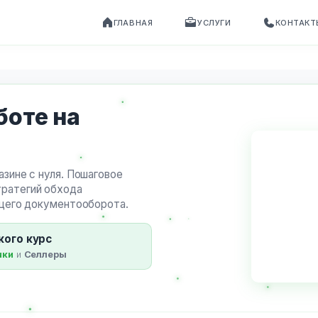
ГЛАВНАЯ
УСЛУГИ
КОНТАКТ
боте на
зине с нуля. Пошаговое
ратегий обхода
ющего документооборота.
кого курс
чки
и
Селлеры