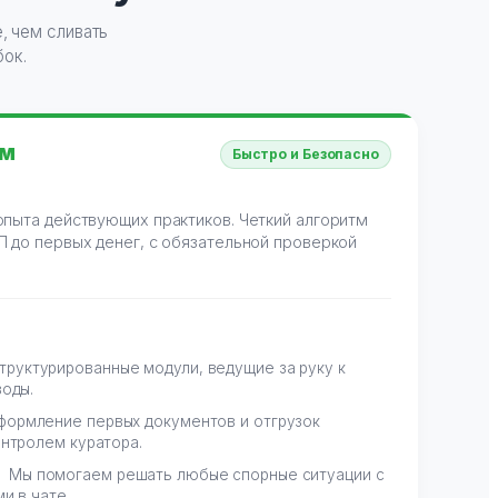
, чем сливать
ок.
ом
Быстро и Безопасно
опыта действующих практиков. Четкий алгоритм
П до первых денег, с обязательной проверкой
труктурированные модули, ведущие за руку к
воды.
ормление первых документов и отгрузок
онтролем куратора.
Мы помогаем решать любые спорные ситуации с
и в чате.