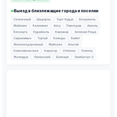
Выезд в близлежащие города и поселки
Солнечный
Шидерты
Торт-Кудук
Бозшаколь
Майкаин
Калкаман
Аксу
Павлодар
Акколь
Бескауга
Кудайколь
Каражар
Зеленая Роща
Сарыкамыс
Тортуй
Коянды
Байет
Железнодорожный
Майское
Атыгай
Комсомольское
Карасор
Степное
Оленты
Жолкудук
Ленинский
Баянаул
Экибастуз-2