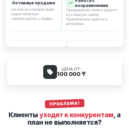
Работа с
Активные продажи
возражениями
ехники поиска и привлечения
Ме
Превращение «нет» и «дорого»
холодных» клиентов,
сд
в успешную сделку.
ффективная работа с базами.
пр
Практические скрипты и
фо
алгоритмы.
ЦЕНА ОТ:
100 000 ₸
ПРОБЛЕМА!
Клиенты
уходят к конкурентам
, а
план не выполняется?