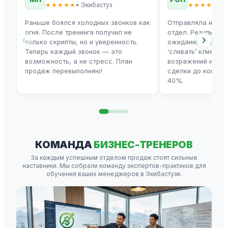
★★★★★
• Экибастуз
★★★★★
• 
Раньше боялся холодных звонков как
Отправляла на об
огня. После тренинга получил не
отдел. Результат
только скрипты, но и уверенность.
ожидания! Менед
Теперь каждый звонок — это
‘сливать’ клиенто
возможность, а не стресс. План
возражений и нау
продаж перевыполняю!
сделки до конца. 
40%.
КОМАНДА
БИЗНЕС-ТРЕНЕРОВ
За каждым успешным отделом продаж стоят сильные
наставники. Мы собрали команду экспертов-практиков для
обучения ваших менеджеров в Экибастузе.