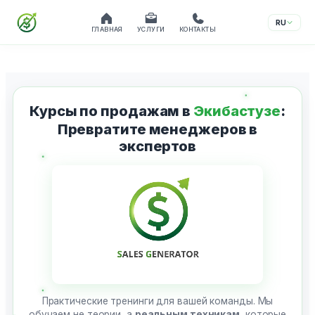
RU
ГЛАВНАЯ
УСЛУГИ
КОНТАКТЫ
Перейти
к
содержимому
Курсы по продажам в
Экибастузе
:
Превратите менеджеров в
экспертов
Практические тренинги для вашей команды. Мы
обучаем не теории, а
реальным техникам
, которые