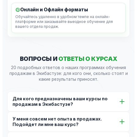
Онлайн и Офлайн форматы
Обучайтесь удаленно в удобном темпе на онлайн-
платформе или заказывайте выездное обучение для
вашего отдела продаж.
ВОПРОСЫ И
ОТВЕТЫ О КУРСАХ
20 подробных ответов о наших программах обучения
продажам в Экибастузе: для кого они, сколько стоят и
какие результаты приносят.
Для кого предназначены ваши курсы по
продажам в Экибастузе?
Наши курсы разработаны для широкого круга
У меня совсем нет опыта в продажах.
специалистов: от начинающих менеджеров по
Подойдет ли мне ваш курс?
продажам до опытных руководителей отделов. Мы
также предлагаем корпоративные программы для
Да, абсолютно. Наш базовый курс «Старт в