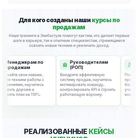
Для кого созданы наши
курсы по
продажам
Наши тренинги в Экибастузе помогут как тем, кто делает первые
шаги в карьере, так и опытным специалистам, стремящимся
освоить новые техники и увеличить доход.
Менеджерам по
Руководителям
Вла
продажам
(РОП)
биз
чайте свои навыки,
Внедрите эффективную
Постройт
те техники работы с
систему продаж, научитесь
продаж, к
ажениями, научитесь
мотивировать команду,
без вашег
авать дороже и
контролировать KPI и строить
участия, 
нять план на 110%.
работающую воронку.
компании.
РЕАЛИЗОВАННЫЕ
КЕЙСЫ