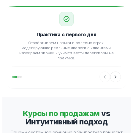
Практика с первого дня
Отрабатываем навыки в ролевых играх,
С
моделирующих реальные диалоги с клиентами.
би
Разбираем звонки и учимся вести переговоры на
практике.
Курсы по продажам
vs
Интуитивный подход
Почему системное обучение в Экибастузе приносит