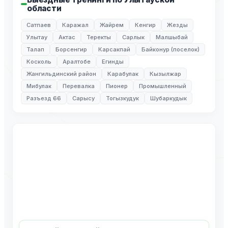
области
Сатпаев
Каражал
Жайрем
Кенгир
Жезды
Улытау
Актас
Теректы
Сарлык
Малшыбай
Талап
Борсенгир
Карсакпай
Байконур (поселок)
Косколь
Аралтобе
Егинды
Жангильдинский район
Карабулак
Кызылжар
Мибулак
Перевалка
Пионер
Промышленный
Разъезд 66
Сарысу
Тогызкудук
Шубаркудык