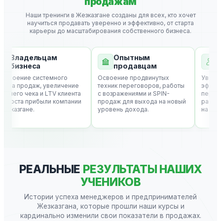
продажам
Наши тренинги в Жезказгане созданы для всех, кто хочет
научиться продавать уверенно и эффективно, от старта
карьеры до масштабирования собственного бизнеса.
Владельцам
Опытным
То
бизнеса
продавцам
пр
роение системного
Освоение продвинутых
Увеличен
ла продаж, увеличение
техник переговоров, работы
эффектив
него чека и LTV клиента
с возражениями и SPIN-
перевыпо
роста прибыли компании
продаж для выхода на новый
расширен
зказгане.
уровень дохода.
на своей 
РЕАЛЬНЫЕ
РЕЗУЛЬТАТЫ НАШИХ
УЧЕНИКОВ
Истории успеха менеджеров и предпринимателей
Жезказгана, которые прошли наши курсы и
кардинально изменили свои показатели в продажах.