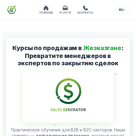
RU
ГЛАВНАЯ
УСЛУГИ
КОНТАКТЫ
Перейти
к
содержимому
Курсы по продажам в
Жезказгане
:
Превратите менеджеров в
экспертов по закрытию сделок
Практическое обучение для B2B и B2C секторов. Наши
тренеры —
действующие практики
, которые научат