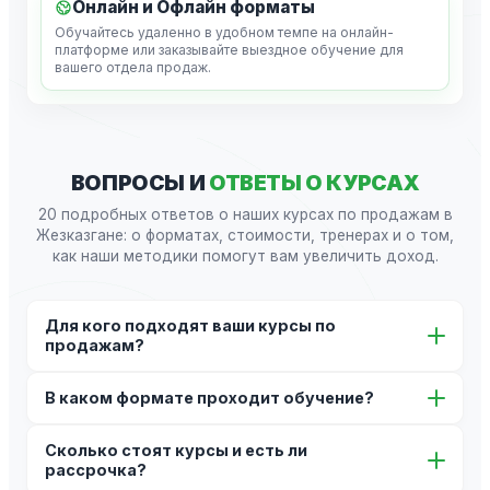
Онлайн и Офлайн форматы
Обучайтесь удаленно в удобном темпе на онлайн-
платформе или заказывайте выездное обучение для
вашего отдела продаж.
ВОПРОСЫ И
ОТВЕТЫ О КУРСАХ
20 подробных ответов о наших курсах по продажам в
Жезказгане: о форматах, стоимости, тренерах и о том,
как наши методики помогут вам увеличить доход.
Для кого подходят ваши курсы по
продажам?
Наши курсы разработаны для широкого круга
В каком формате проходит обучение?
специалистов: от начинающих менеджеров, желающих
освоить профессию с нуля, до опытных продавцов и
Мы предлагаем гибкие форматы: очные тренинги в
руководителей отделов продаж в Жезказгане,
Сколько стоят курсы и есть ли
Жезказгане для полного погружения, онлайн-курсы
которые хотят систематизировать знания и внедрить
рассрочка?
для самостоятельного изучения в удобном темпе, а
новые техники для увеличения конверсии.