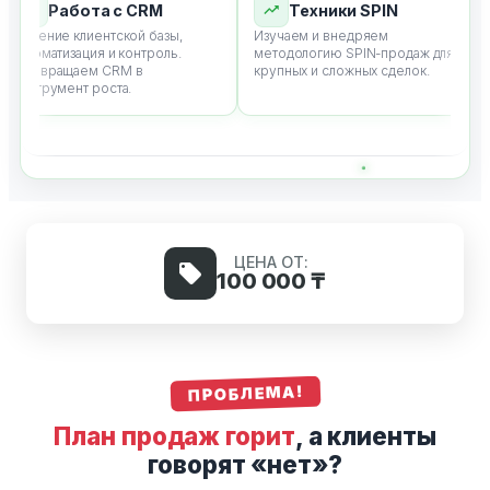
Работа с CRM
Техники SPIN
едение клиентской базы,
Изучаем и внедряем
Ск
втоматизация и контроль.
методологию SPIN-продаж для
се
Превращаем CRM в
крупных и сложных сделок.
Де
нструмент роста.
ЦЕНА ОТ:
100 000 ₸
ПРОБЛЕМА!
План продаж горит
, а клиенты
говорят «нет»?